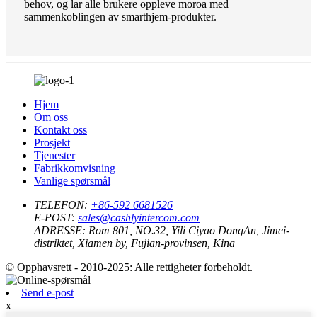
behov, og lar alle brukere oppleve moroa med
sammenkoblingen av smarthjem-produkter.
Hjem
Om oss
Kontakt oss
Prosjekt
Tjenester
Fabrikkomvisning
Vanlige spørsmål
TELEFON:
+86-592 6681526
E-POST:
sales@cashlyintercom.com
ADRESSE:
Rom 801, NO.32, Yili Ciyao DongAn, Jimei-
distriktet, Xiamen by, Fujian-provinsen, Kina
© Opphavsrett - 2010-2025: Alle rettigheter forbeholdt.
Send e-post
x