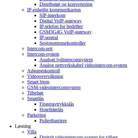
Distributør og konvertering
IP-enhetlig kommunikasjon
SIP-interkom
Digital VoIP-gateway
IP-telefon for bedrifter
GSM3G4G VoIP-gateway
IP-sentral
Sesjonsgrensekontroller
Intercom-sett
Intercom-system
Analogt lydintercomsystem
Analog nettverkskabel videointercom-system
Adgangskontroll
Videoovervåkning
Smart hjem
GSM-videointercomsystem
Tilbehør
Smartlås
Fingeravtrykkslås
Hotelldørlås
Parkering
Pullertbarriere
Løsning
Villa
Digitalt videointercom-system for villaer