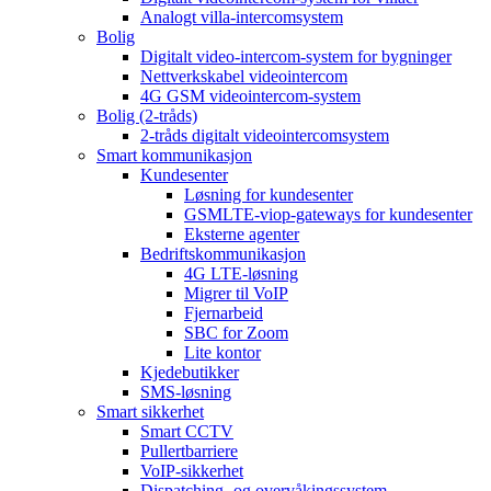
Analogt villa-intercomsystem
Bolig
Digitalt video-intercom-system for bygninger
Nettverkskabel videointercom
4G GSM videointercom-system
Bolig (2-tråds)
2-tråds digitalt videointercomsystem
Smart kommunikasjon
Kundesenter
Løsning for kundesenter
GSMLTE-viop-gateways for kundesenter
Eksterne agenter
Bedriftskommunikasjon
4G LTE-løsning
Migrer til VoIP
Fjernarbeid
SBC for Zoom
Lite kontor
Kjedebutikker
SMS-løsning
Smart sikkerhet
Smart CCTV
Pullertbarriere
VoIP-sikkerhet
Dispatching- og overvåkingssystem