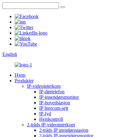
English
Hjem
Produkter
IP-videointerkom
IP-dørtelefon
IP-innendørsmonitor
IP-hovedstasjon
IP Inercom-sett
IP-lyd
Heiskontroll
2-tråds IP-videointerkom
2-tråds IP utendørsstasjon
2-tråds IP-innendørsmonitor