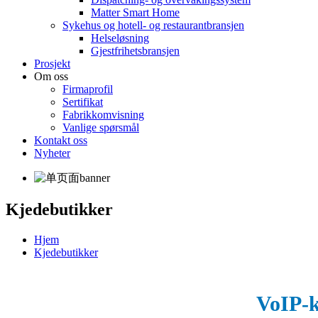
Matter Smart Home
Sykehus og hotell- og restaurantbransjen
Helseløsning
Gjestfrihetsbransjen
Prosjekt
Om oss
Firmaprofil
Sertifikat
Fabrikkomvisning
Vanlige spørsmål
Kontakt oss
Nyheter
Kjedebutikker
Hjem
Kjedebutikker
VoIP-k