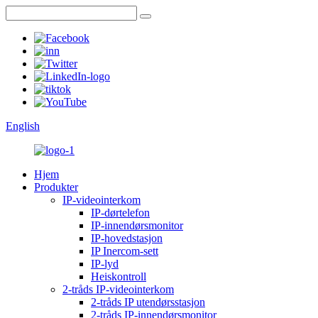
English
Hjem
Produkter
IP-videointerkom
IP-dørtelefon
IP-innendørsmonitor
IP-hovedstasjon
IP Inercom-sett
IP-lyd
Heiskontroll
2-tråds IP-videointerkom
2-tråds IP utendørsstasjon
2-tråds IP-innendørsmonitor