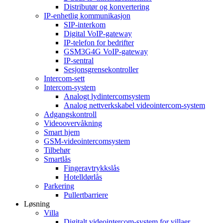
Distributør og konvertering
IP-enhetlig kommunikasjon
SIP-interkom
Digital VoIP-gateway
IP-telefon for bedrifter
GSM3G4G VoIP-gateway
IP-sentral
Sesjonsgrensekontroller
Intercom-sett
Intercom-system
Analogt lydintercomsystem
Analog nettverkskabel videointercom-system
Adgangskontroll
Videoovervåkning
Smart hjem
GSM-videointercomsystem
Tilbehør
Smartlås
Fingeravtrykkslås
Hotelldørlås
Parkering
Pullertbarriere
Løsning
Villa
Digitalt videointercom-system for villaer