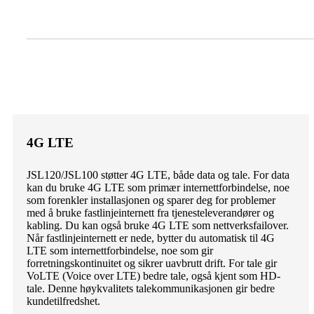
4G LTE
JSL120/JSL100 støtter 4G LTE, både data og tale. For data
kan du bruke 4G LTE som primær internettforbindelse, noe
som forenkler installasjonen og sparer deg for problemer
med å bruke fastlinjeinternett fra tjenesteleverandører og
kabling. Du kan også bruke 4G LTE som nettverksfailover.
Når fastlinjeinternett er nede, bytter du automatisk til 4G
LTE som internettforbindelse, noe som gir
forretningskontinuitet og sikrer uavbrutt drift. For tale gir
VoLTE (Voice over LTE) bedre tale, også kjent som HD-
tale. Denne høykvalitets talekommunikasjonen gir bedre
kundetilfredshet.