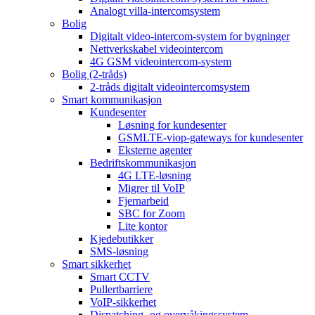
Analogt villa-intercomsystem
Bolig
Digitalt video-intercom-system for bygninger
Nettverkskabel videointercom
4G GSM videointercom-system
Bolig (2-tråds)
2-tråds digitalt videointercomsystem
Smart kommunikasjon
Kundesenter
Løsning for kundesenter
GSMLTE-viop-gateways for kundesenter
Eksterne agenter
Bedriftskommunikasjon
4G LTE-løsning
Migrer til VoIP
Fjernarbeid
SBC for Zoom
Lite kontor
Kjedebutikker
SMS-løsning
Smart sikkerhet
Smart CCTV
Pullertbarriere
VoIP-sikkerhet
Dispatching- og overvåkingssystem