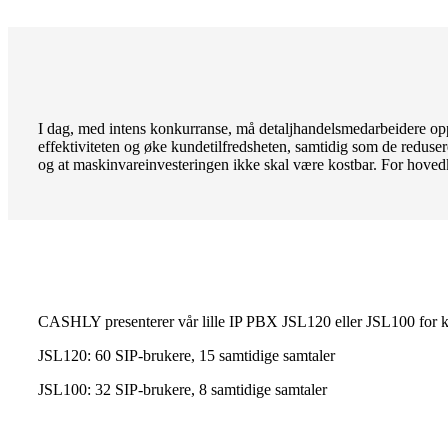
I dag, med intens konkurranse, må detaljhandelsmedarbeidere oppr
effektiviteten og øke kundetilfredsheten, samtidig som de reduse
og at maskinvareinvesteringen ikke skal være kostbar. For hovedko
CASHLY presenterer vår lille IP PBX JSL120 eller JSL100 for kje
JSL120: 60 SIP-brukere, 15 samtidige samtaler
JSL100: 32 SIP-brukere, 8 samtidige samtaler