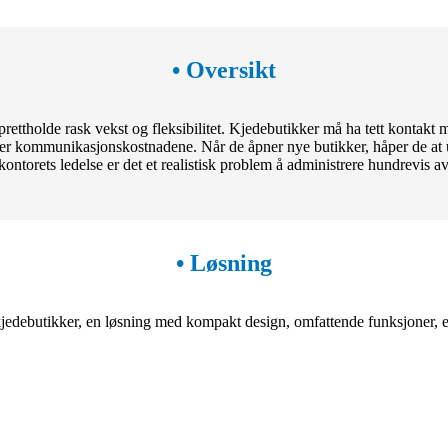
• Oversikt
ettholde rask vekst og fleksibilitet. Kjedebutikker må ha tett kontakt 
rer kommunikasjonskostnadene. Når de åpner nye butikker, håper de at u
ntorets ledelse er det et realistisk problem å administrere hundrevis av
• Løsning
debutikker, en løsning med kompakt design, omfattende funksjoner, enk