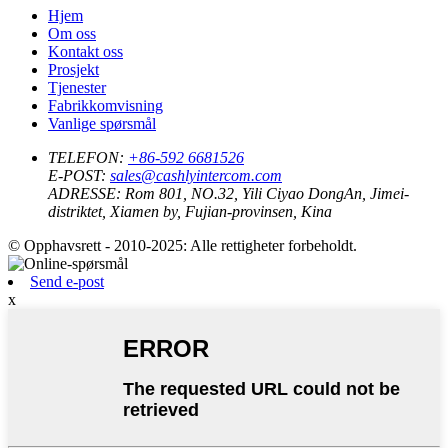
Hjem
Om oss
Kontakt oss
Prosjekt
Tjenester
Fabrikkomvisning
Vanlige spørsmål
TELEFON:
+86-592 6681526
E-POST:
sales@cashlyintercom.com
ADRESSE:
Rom 801, NO.32, Yili Ciyao DongAn, Jimei-
distriktet, Xiamen by, Fujian-provinsen, Kina
© Opphavsrett - 2010-2025: Alle rettigheter forbeholdt.
Send e-post
x