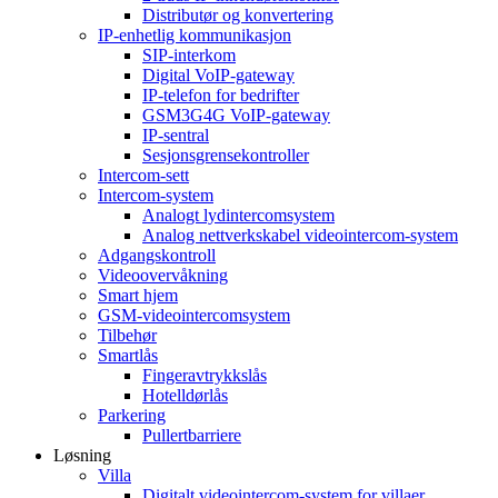
Distributør og konvertering
IP-enhetlig kommunikasjon
SIP-interkom
Digital VoIP-gateway
IP-telefon for bedrifter
GSM3G4G VoIP-gateway
IP-sentral
Sesjonsgrensekontroller
Intercom-sett
Intercom-system
Analogt lydintercomsystem
Analog nettverkskabel videointercom-system
Adgangskontroll
Videoovervåkning
Smart hjem
GSM-videointercomsystem
Tilbehør
Smartlås
Fingeravtrykkslås
Hotelldørlås
Parkering
Pullertbarriere
Løsning
Villa
Digitalt videointercom-system for villaer