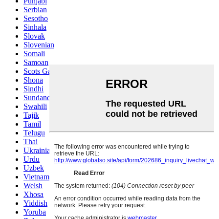
Punjabi
Serbian
Sesotho
Sinhala
Slovak
Slovenian
Somali
Samoan
Scots Gaelic
Shona
Sindhi
Sundanese
Swahili
Tajik
Tamil
Telugu
Thai
Ukrainian
Urdu
Uzbek
Vietnamese
Welsh
Xhosa
Yiddish
Yoruba