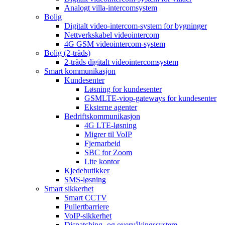
Analogt villa-intercomsystem
Bolig
Digitalt video-intercom-system for bygninger
Nettverkskabel videointercom
4G GSM videointercom-system
Bolig (2-tråds)
2-tråds digitalt videointercomsystem
Smart kommunikasjon
Kundesenter
Løsning for kundesenter
GSMLTE-viop-gateways for kundesenter
Eksterne agenter
Bedriftskommunikasjon
4G LTE-løsning
Migrer til VoIP
Fjernarbeid
SBC for Zoom
Lite kontor
Kjedebutikker
SMS-løsning
Smart sikkerhet
Smart CCTV
Pullertbarriere
VoIP-sikkerhet
Dispatching- og overvåkingssystem