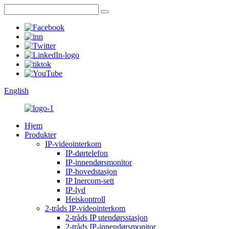
English
Hjem
Produkter
IP-videointerkom
IP-dørtelefon
IP-innendørsmonitor
IP-hovedstasjon
IP Inercom-sett
IP-lyd
Heiskontroll
2-tråds IP-videointerkom
2-tråds IP utendørsstasjon
2-tråds IP-innendørsmonitor